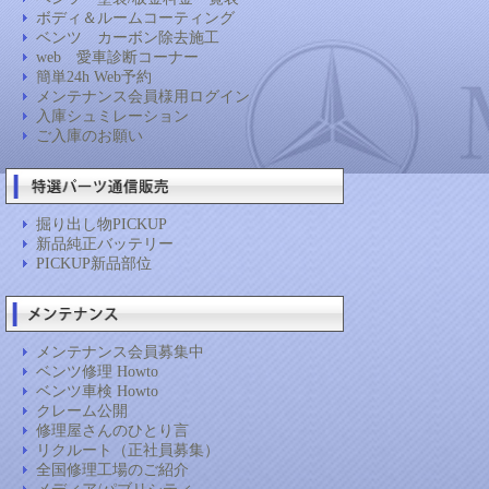
ボディ＆ルームコーティング
ベンツ カーボン除去施工
web 愛車診断コーナー
簡単24h Web予約
メンテナンス会員様用ログイン
入庫シュミレーション
ご入庫のお願い
掘り出し物PICKUP
新品純正バッテリー
PICKUP新品部位
メンテナンス会員募集中
ベンツ修理 Howto
ベンツ車検 Howto
クレーム公開
修理屋さんのひとり言
リクルート（正社員募集）
全国修理工場のご紹介