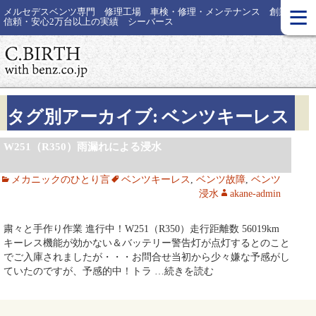
≡
メルセデスベンツ専門 修理工場 車検・修理・メンテナンス 創業30年
信頼・安心2万台以上の実績 シーバース
タグ別アーカイブ: ベンツキーレス
W251（R350）雨漏れによる浸水
メカニックのひとり言
ベンツキーレス
,
ベンツ故障
,
ベンツ
浸水
akane-admin
粛々と手作り作業 進行中！W251（R350）走行距離数 56019km
キーレス機能が効かない＆バッテリー警告灯が点灯するとのこと
でご入庫されましたが・・・お問合せ当初から少々嫌な予感がし
ていたのですが、予感的中！トラ
…続きを読む