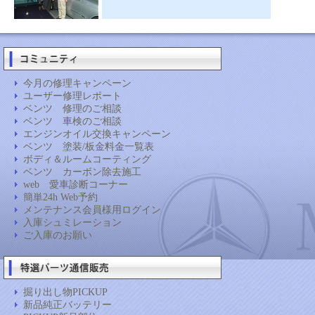
今月の修理キャンペーン
ユーザー修理レポート
ベンツ 修理のご相談
ベンツ 車検のご相談
エンジンオイル交換キャンペーン
ベンツ 塗装/板金料金一覧表
ボディ＆ルームコーティング
ベンツ カーボン除去施工
web 愛車診断コーナー
簡単24h Web予約
メンテナンス会員様用ログイン
入庫シュミレーション
ご入庫のお願い
掘り出し物PICKUP
新品純正バッテリー