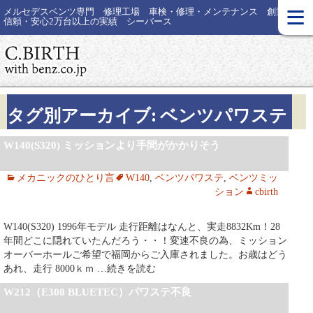
≡
メルセデスベンツ専門 修理工場 車検・修理・メンテナンス 創業30年
信頼・安心2万台以上の実績 シーバース
タグ別アーカイブ: ベンツパワステ
W140(S320) ミッションより手間がかかりそう
メカニックのひとり言
W140
,
ベンツパワステ
,
ベンツミッ
ション
cbirth
W140(S320) 1996年モデル 走行距離はなんと、実走8832Km！28
年間どこに隠れていたんだろう・・！変速不良の為、ミッション
オーバーホールご希望で福岡からご入庫されました。お歳はどう
あれ、走行 8000ｋｍ
…続きを読む
W212（E300 BLUETEC）パワステ不良