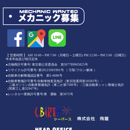
【 営業時間 】 AM 10:00～PM 7:00（月曜日～土曜日) PM 12:00～PM 5:00（日曜日）
年末年始及び祝日定休
●古物商許可番号/ 東京都公安委員会 第307789905825号
●リサイクル許可番号/ 第20121001961号 （ 引取/フロン/解体 ）
●自動車分解整備認証番号 第3-4686号
●自動車整備許可番号/自動車検査員免許（東京陸運局第18585号） /
二級ガソリン自動車整備免許（東二か第7586号） / 三級自動車シャシ整備士免許
（関東三し第32947号）
●レンタカー業務許可番号/東 運輸 第3075号