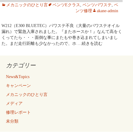
メカニックのひとり言
ベンツEクラス
,
ベンツパワステ
,
ベ
ンツ修理
akane-admin
W212（E300 BLUETEC）パワステ不良（大量のパワステオイル
漏れ）で緊急入庫されました。『またホースか！』なんて高をく
くってたら・・・面倒な事にまたもや巻き込まれてしまいまし
た。まだ走行距離も少なかったので、ホ
…続きを読む
カテゴリー
News&Topics
キャンペーン
メカニックのひとり言
メディア
修理レポート
未分類