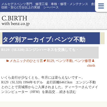
≡
メルセデスベンツ専門 修理工場 車検・修理・メンテナンス 創業30年
信頼・安心2万台以上の実績 シーバース
タグ別アーカイブ: ベンツ不動
R129（SL320) エンジンハーネスを交換しても・・
メカニックのひとり言
R129
,
ベンツ不動
,
ベンツ修理
cbirth
いくら走行が少なくとも、年月には逆らえないです～。
R129（SL320) 1994年モデル 走行距離64615km エンジン不動
とのことで宮城県からご入庫されました。ディーラーさんでメイ
ンコンピューター（HFM）を新品交
…続きを読む