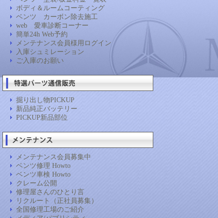
ボディ＆ルームコーティング
ベンツ カーボン除去施工
web 愛車診断コーナー
簡単24h Web予約
メンテナンス会員様用ログイン
入庫シュミレーション
ご入庫のお願い
掘り出し物PICKUP
新品純正バッテリー
PICKUP新品部位
メンテナンス会員募集中
ベンツ修理 Howto
ベンツ車検 Howto
クレーム公開
修理屋さんのひとり言
リクルート（正社員募集）
全国修理工場のご紹介