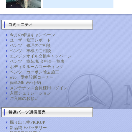
今月の修理キャンペーン
ユーザー修理レポート
ベンツ 修理のご相談
ベンツ 車検のご相談
エンジンオイル交換キャンペーン
ベンツ 塗装/板金料金一覧表
ボディ＆ルームコーティング
ベンツ カーボン除去施工
web 愛車診断コーナー
簡単24h Web予約
メンテナンス会員様用ログイン
入庫シュミレーション
ご入庫のお願い
掘り出し物PICKUP
新品純正バッテリー