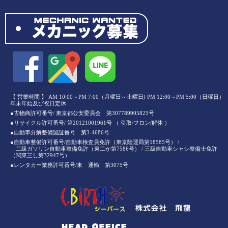
【 営業時間 】 AM 10:00～PM 7:00（月曜日～土曜日) PM 12:00～PM 5:00（日曜日）
年末年始及び祝日定休
●古物商許可番号/ 東京都公安委員会 第307789905825号
●リサイクル許可番号/ 第20121001961号 （ 引取/フロン/解体 ）
●自動車分解整備認証番号 第3-4686号
●自動車整備許可番号/自動車検査員免許（東京陸運局第18585号） /
二級ガソリン自動車整備免許（東二か第7586号） / 三級自動車シャシ整備士免許
（関東三し第32947号）
●レンタカー業務許可番号/東 運輸 第3075号