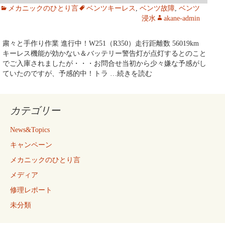
メカニックのひとり言
ベンツキーレス
,
ベンツ故障
,
ベンツ
浸水
akane-admin
粛々と手作り作業 進行中！W251（R350）走行距離数 56019km
キーレス機能が効かない＆バッテリー警告灯が点灯するとのこと
でご入庫されましたが・・・お問合せ当初から少々嫌な予感がし
ていたのですが、予感的中！トラ
…続きを読む
カテゴリー
News&Topics
キャンペーン
メカニックのひとり言
メディア
修理レポート
未分類