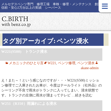
≡
メルセデスベンツ専門 修理工場 車検・修理・メンテナンス 創業30年
信頼・安心2万台以上の実績 シーバース
タグ別アーカイブ: ベンツ浸水
W221(S500) トランク浸水
メカニックのひとり言
W221
,
ベンツ修理
,
ベンツ浸水
akane-admin
え！また～！という感じなのですが・・・W221(S500)ミッショ
ン修理でご入庫されたお車が、今度はテールライト（社外品）の
シーリング不良で雨水がトランクに入ってしまい、浸水状態で
す。トランクの左側に雨水が溜まってテレビ
…続きを読む
W251（R350）雨漏れによる浸水