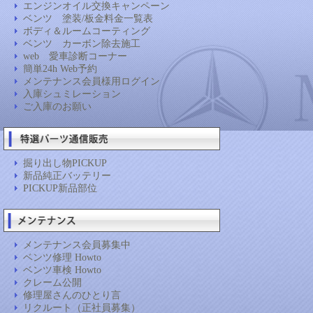
エンジンオイル交換キャンペーン
ベンツ 塗装/板金料金一覧表
ボディ＆ルームコーティング
ベンツ カーボン除去施工
web 愛車診断コーナー
簡単24h Web予約
メンテナンス会員様用ログイン
入庫シュミレーション
ご入庫のお願い
掘り出し物PICKUP
新品純正バッテリー
PICKUP新品部位
メンテナンス会員募集中
ベンツ修理 Howto
ベンツ車検 Howto
クレーム公開
修理屋さんのひとり言
リクルート（正社員募集）