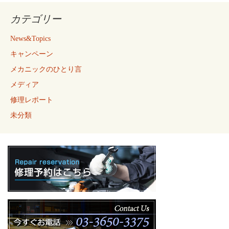
ー
シ
カテゴリー
ョ
ン
News&Topics
キャンペーン
メカニックのひとり言
メディア
修理レポート
未分類