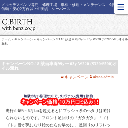
≡
メルセデスベンツ専門 修理工場 車検・修理・メンテナンス 創業30年
信頼・安心2万台以上の実績 シーバース
ホーム
»
キャンペーン
»
キャンペーンNO.18 該当車両99y〜 03y W220 (S320/S500)オイル
漏れ
キャンペーンNO.18 該当車両99y〜 03y W220 (S320/S500)オ
イル漏れ
キャンペーン
akane-admin
走行距離5～6万kmを超えるとにブッシュ系のヘタリは避け
られないものです。フロント足回りの『ガタガタ』『ゴト
ゴト』音が気になり始めたらお早めに 、足回りのリフレッ