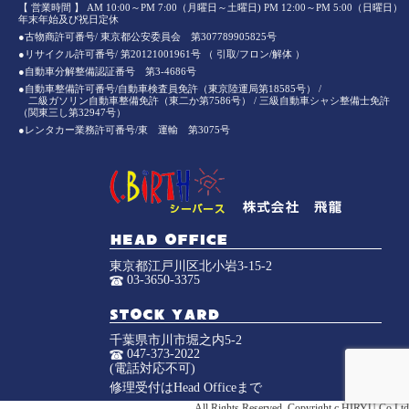
【 営業時間 】 AM 10:00～PM 7:00（月曜日～土曜日) PM 12:00～PM 5:00（日曜日）
年末年始及び祝日定休
●古物商許可番号/ 東京都公安委員会 第307789905825号
●リサイクル許可番号/ 第20121001961号 （ 引取/フロン/解体 ）
●自動車分解整備認証番号 第3-4686号
●自動車整備許可番号/自動車検査員免許（東京陸運局第18585号） /
二級ガソリン自動車整備免許（東二か第7586号） / 三級自動車シャシ整備士免許
（関東三し第32947号）
●レンタカー業務許可番号/東 運輸 第3075号
東京都江戸川区北小岩3-15-2
03-3650-3375
千葉県市川市堀之内5-2
047-373-2022
(電話対応不可)
修理受付はHead Officeまで
All Rights Reserved, Copyright c HIRYU Co.Ltd