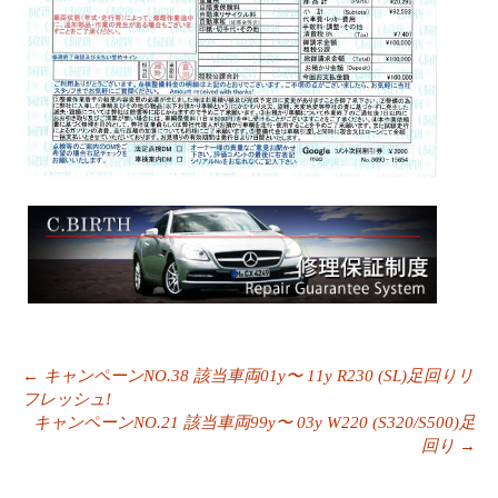
投
←
キャンペーンNO.38 該当車両01y〜 11y R230 (SL)足回りリ
稿
フレッシュ!
ナ
キャンペーンNO.21 該当車両99y〜 03y W220 (S320/S500)足
ビ
回り
→
ゲ