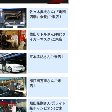
佐々木典夫さん(『劇団
四季』会長)ご来店！
佐山サトルさん(初代タ
イガーマスク)ご来店！
江本孟紀さんご来店！
海江田万里さんご来
店！
畑山隆則さん(元ライト
級チャンピオン)ご来