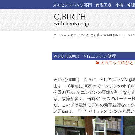
メルセデスベンツ専門 修理工場 車検・修理
ホーム
»
メカニックのひとり言
»
W140 (S600L) 
W140 (S600L) V12エンジン修理
メカニックのひと
W140 (S600L) 久々に、V12のエン
ます！10年前に18万kmでエンジンのオイ
今回34万Kmでエンジンの圧縮が無くなり走
は、故障が多く、当時Sクラスのオーナー
だ、この子は最終モデルの新車並行なので
34万kmは、『当たり！』のベンツかと思