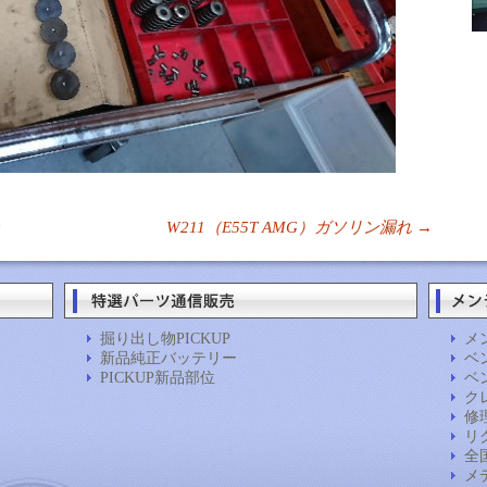
ター
W211（E55T AMG）ガソリン漏れ
→
掘り出し物PICKUP
メ
新品純正バッテリー
ベン
PICKUP新品部位
ベン
ク
修
リ
全
メ