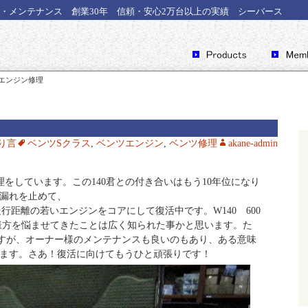
・メンテナンス 創業30年 信頼・安心2万台以上の実績 シーバース
V12エンジン修理
り言
ベンツSクラス
,
ベンツエンジン
,
ベンツ修理
akane-admin
ジン修理をしています。この140君との付き合いはもう10年位になり
ル漏れを止めて、
行距離の若いエンジンをコアにして復活中です。W140 600
様方を悩ませてきたことは広く知られた事かと思います。た
すが、オーナー様のメンテナンスも良いのもあり、ある意味
います。さあ！復活に向けてもうひと頑張りです！