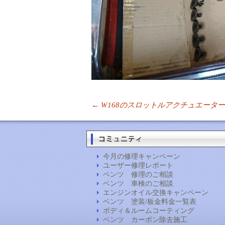
投
←
W168のスロットルアクチュエー
稿
ナ
ビ
ゲ
今月の修理キャンペーン
ー
ユーザー修理レポート
シ
ベンツ 修理のご相談
ョ
ベンツ 車検のご相談
ン
エンジンオイル交換キャンペーン
ベンツ 塗装/板金料金一覧表
ボディ＆ルームコーティング
ベンツ カーボン除去施工