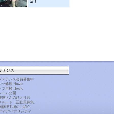
店！
ンテナンス会員募集中
ツ修理 Howto
ツ車検 Howto
レーム公開
理屋さんのひとり言
クルート（正社員募集）
国修理工場のご紹介
ディア/パブリシティ