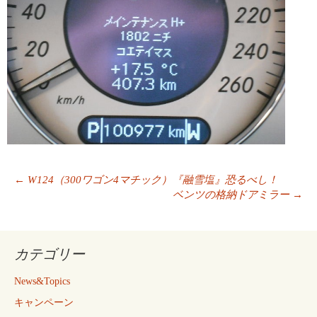
投
←
W124（300ワゴン4マチック）『融雪塩』恐るべし！
稿
ベンツの格納ドアミラー
→
ナ
ビ
ゲ
カテゴリー
ー
シ
News&Topics
ョ
ン
キャンペーン