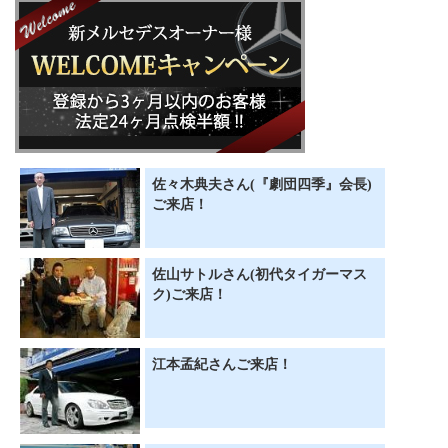
佐々木典夫さん(『劇団四季』会長)
ご来店！
佐山サトルさん(初代タイガーマス
ク)ご来店！
江本孟紀さんご来店！