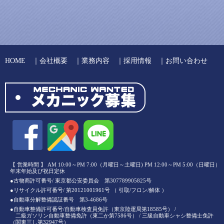
HOME
｜
会社概要
｜
業務内容
｜
採用情報
｜
お問い合わせ
【 営業時間 】 AM 10:00～PM 7:00（月曜日～土曜日) PM 12:00～PM 5:00（日曜日）
年末年始及び祝日定休
●古物商許可番号/ 東京都公安委員会 第307789905825号
●リサイクル許可番号/ 第20121001961号 （ 引取/フロン/解体 ）
●自動車分解整備認証番号 第3-4686号
●自動車整備許可番号/自動車検査員免許（東京陸運局第18585号） /
二級ガソリン自動車整備免許（東二か第7586号） / 三級自動車シャシ整備士免許
（関東三し第32947号）