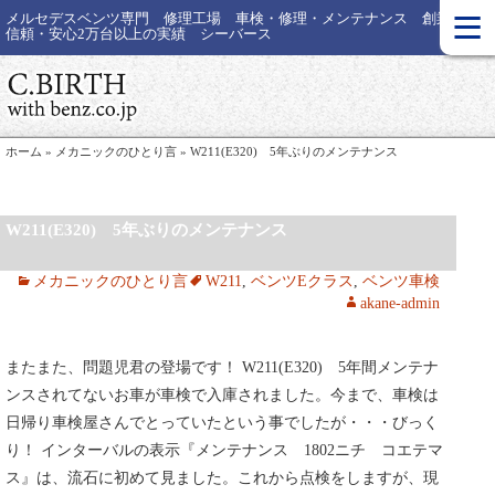
≡
メルセデスベンツ専門 修理工場 車検・修理・メンテナンス 創業30年
信頼・安心2万台以上の実績 シーバース
ホーム
»
メカニックのひとり言
»
W211(E320) 5年ぶりのメンテナンス
W211(E320) 5年ぶりのメンテナンス
メカニックのひとり言
W211
,
ベンツEクラス
,
ベンツ車検
akane-admin
またまた、問題児君の登場です！ W211(E320) 5年間メンテナ
ンスされてないお車が車検で入庫されました。今まで、車検は
日帰り車検屋さんでとっていたという事でしたが・・・びっく
り！ インターバルの表示『メンテナンス 1802ニチ コエテマ
ス』は、流石に初めて見ました。これから点検をしますが、現