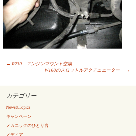
投
←
R230 エンジンマウント交換
稿
W168のスロットルアクチュエーター
→
ナ
ビ
ゲ
カテゴリー
ー
シ
News&Topics
ョ
ン
キャンペーン
メカニックのひとり言
メディア