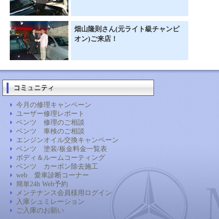
畑山隆則さん(元ライト級チャンピ
オン)ご来店！
今月の修理キャンペーン
ユーザー修理レポート
ベンツ 修理のご相談
ベンツ 車検のご相談
エンジンオイル交換キャンペーン
ベンツ 塗装/板金料金一覧表
ボディ＆ルームコーティング
ベンツ カーボン除去施工
web 愛車診断コーナー
簡単24h Web予約
メンテナンス会員様用ログイン
入庫シュミレーション
ご入庫のお願い