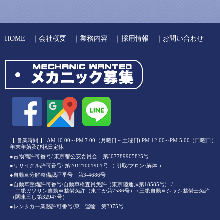
HOME
｜
会社概要
｜
業務内容
｜
採用情報
｜
お問い合わせ
【 営業時間 】 AM 10:00～PM 7:00（月曜日～土曜日) PM 12:00～PM 5:00（日曜日）
年末年始及び祝日定休
●古物商許可番号/ 東京都公安委員会 第307789905825号
●リサイクル許可番号/ 第20121001961号 （ 引取/フロン/解体 ）
●自動車分解整備認証番号 第3-4686号
●自動車整備許可番号/自動車検査員免許（東京陸運局第18585号） /
二級ガソリン自動車整備免許（東二か第7586号） / 三級自動車シャシ整備士免許
（関東三し第32947号）
●レンタカー業務許可番号/東 運輸 第3075号