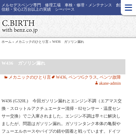
≡
メルセデスベンツ専門 修理工場 車検・修理・メンテナンス 創業30年
信頼・安心2万台以上の実績 シーバース
ホーム
»
メカニックのひとり言
»
W436 ガソリン漏れ
W436 ガソリン漏れ
メカニックのひとり言
W436
,
ベンツGクラス
,
ベンツ故障
akane-admin
W436 (G320L) 今回ガソリン漏れとエンジン不調（エアマス交
換・スロットルアクチュエーター清掃・02センサー・温度セン
サー交換）でご入庫されました。エンジン不調は早々に解決し
ましたが、問題はガソリン漏れ。ガソリンタンク本体の亀裂や
フューエルホースやパイプの錆や固着と戦っています。ドイツ