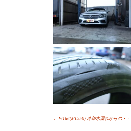
投
←
W166(ML350) 冷却水漏れからの・
稿