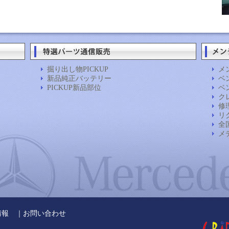
掘り出し物PICKUP
メ
新品純正バッテリー
ベン
PICKUP新品部位
ベン
ク
修
リ
全
メ
情報
｜
お問い合わせ