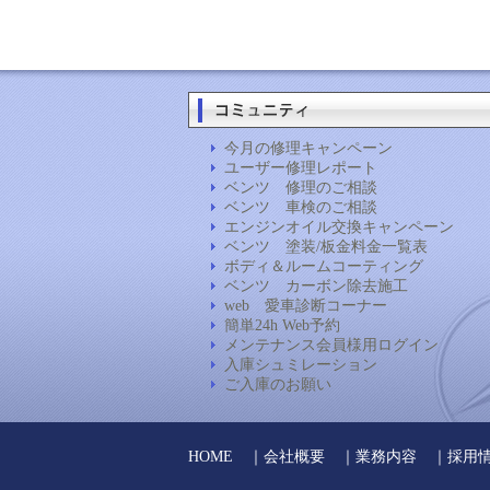
今月の修理キャンペーン
ユーザー修理レポート
ベンツ 修理のご相談
ベンツ 車検のご相談
エンジンオイル交換キャンペーン
ベンツ 塗装/板金料金一覧表
ボディ＆ルームコーティング
ベンツ カーボン除去施工
web 愛車診断コーナー
簡単24h Web予約
メンテナンス会員様用ログイン
入庫シュミレーション
ご入庫のお願い
HOME
｜
会社概要
｜
業務内容
｜
採用