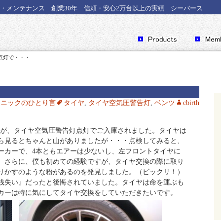
・メンテナンス 創業30年 信頼・安心2万台以上の実績 シーバース
点灯で・・・
カニックのひとり言
タイヤ
,
タイヤ空気圧警告灯
,
ベンツ
cbirth
 のお車が、タイヤ空気圧警告灯点灯でご入庫されました。タイヤは
ら見るとちゃんと山がありましたが・・・点検してみると、
ーカーで、4本ともエアーは少ないし、左フロントタイヤに
。さらに、僕も初めての経験ですが、タイヤ交換の際に取り
りかすのような粉があるのを発見しました。（ビックリ！）
銭失い』だったと後悔されていました。タイヤは命を運ぶも
カーは特に気にしてタイヤ交換をしていただきたいです。