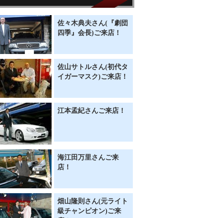
佐々木典夫さん(『劇団
四季』会長)ご来店！
佐山サトルさん(初代タ
イガーマスク)ご来店！
江本孟紀さんご来店！
海江田万里さんご来
店！
畑山隆則さん(元ライト
級チャンピオン)ご来