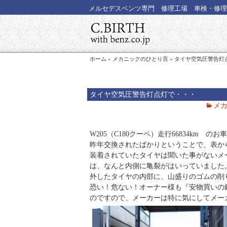
メルセデスベンツ専門 修理工場 車検・修理
ホーム
»
メカニックのひとり言
»
タイヤ空気圧警告灯
タイヤ空気圧警告灯点灯で・・・
メ
W205（C180クーペ）走行66834km
昨年交換されたばかりということで、表か
装着されていたタイヤは聞いた事がないメ
は、なんと内側に亀裂がはいっていました
外したタイヤの内部に、山盛りのゴムの削
恐い！危ない！オーナー様も『安物買いの
のですので、メーカーは特に気にしてメー