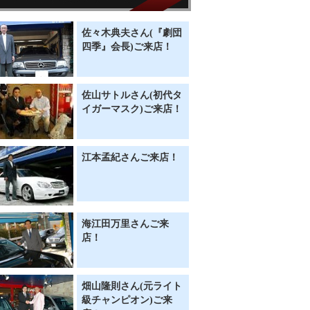
佐々木典夫さん(『劇団
四季』会長)ご来店！
佐山サトルさん(初代タ
イガーマスク)ご来店！
江本孟紀さんご来店！
海江田万里さんご来
店！
畑山隆則さん(元ライト
級チャンピオン)ご来