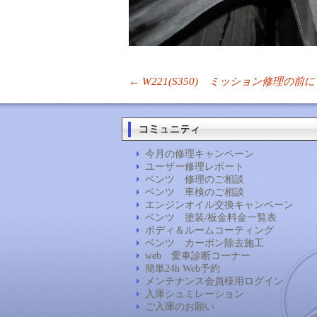
投
←
W221(S350) ミッション修理の前
稿
ナ
ビ
ゲ
今月の修理キャンペーン
ー
ユーザー修理レポート
シ
ベンツ 修理のご相談
ョ
ベンツ 車検のご相談
ン
エンジンオイル交換キャンペーン
ベンツ 塗装/板金料金一覧表
ボディ＆ルームコーティング
ベンツ カーボン除去施工
web 愛車診断コーナー
簡単24h Web予約
メンテナンス会員様用ログイン
入庫シュミレーション
ご入庫のお願い