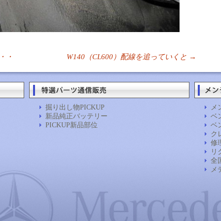
に・・
W140（CL600）配線を追っていくと
→
掘り出し物PICKUP
メ
新品純正バッテリー
ベン
PICKUP新品部位
ベン
ク
修
リ
全
メ