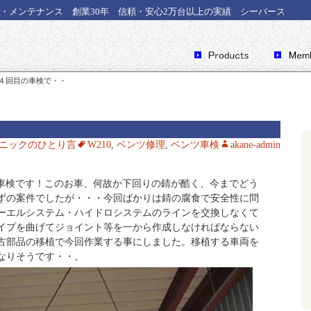
・メンテナンス 創業30年 信頼・安心2万台以上の実績 シーバース
ン）４回目の車検で・・
ニックのひとり言
W210
,
ベンツ修理
,
ベンツ車検
akane-admin
目の車検です！このお車、何故か下回りの錆が酷く、今までどう
ずの案件でしたが・・・今回ばかりは錆の腐食で安全性に問
ーエルシステム・ハイドロシステムのラインを交換しなくて
イプを曲げてジョイント等を一から作成しなければならない
古部品の移植で今回作業する事にしました。移植する車両を
なりそうです・・。