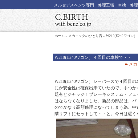
メルセデスベンツ専門 修理工場 車検・修理
ホーム
»
メカニックのひとり言
»
W210(E240ワゴ
W210(E240ワゴン）４回目の車検で・・
メカ
W210(E240ワゴン）シーバースで４回
にか安全性は確保出来ていたので、手つか
題有とジャッジ！ブレーキシステム・フュ
はならなくなりました。新品の部品は、パ
のでかなり高額修理になってしまう為、中
隣リフトにセットして・・と。今日は遅く