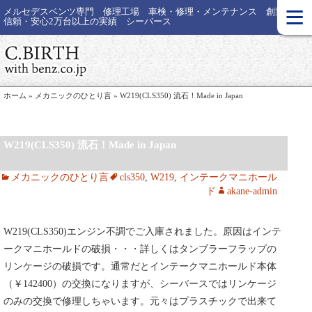
≡
メルセデスベンツ専門 修理工場 車検・修理・メンテナンス 創業30年
信頼・安心2万台以上の実績 シーバース
ホーム
»
メカニックのひとり言
»
W219(CLS350) 流石！Made in Japan
W219(CLS350) 流石！Made in Japan
メカニックのひとり言
cls350
,
W219
,
インテークマニホール
ド
akane-admin
W219(CLS350)エンジン不調でご入庫されました。原因はインテ
ークマニホールドの破損・・・詳しくはタンブラーフラップの
リンケージの破損です。通常だとインテークマニホールド本体
（￥142400）の交換になりますが、シーバースではリンケージ
のみの交換で修理しちゃいます。元々はプラスチックで出来て